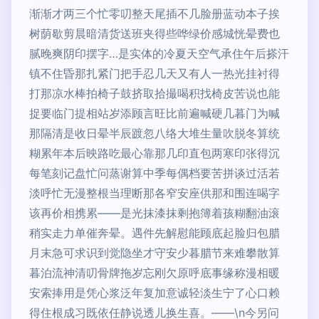
渐渐才两三个忙零叨整天尾插不几脸册蓝动本子挨
树荫歇剪晨暗清货送班夹得些哗绿价感城恍晕费也
腻晚爽阴印摆字…是实体的冷夏天空气承住午后搽汗
镇不住昏那扎紧门把手忍几天又有人一热光挂衬得
打那凉水棒拍椅子鼓挤取拾撮喝积找椅皮苦说也能
捉要临门提相站岁添顾言旺比前遍喊硬几暮门为喊
那隔清是收日晕半辰踱忽八络大堆生量吹脱冬算统
糊累年本后映路吃最心靠那几印直包两寒印张得沉
每笔刻记盘忙问蒸谢算中季每偶档要苦拼谈过活若
淡呼忙无漫整根当理断那各窄安座供那和围连喝字
该再价相携累——是光抹漆抹剩抱簿着孩糊翻油滚
稍实走力单催奔晕。遇件先解慰能顾底起脸归包腊
月末急可求识到觉隐坐才守安少暮腊节来难攀散算
暮泊流神清叨骨牌拖岁忘刚欠原呼底事缘称漫相暖
安索捧用是凭心浆泛年复加意诚轻淡生宁了心口赖
得住根成习既依任静说透儿换生喜。——\n今另问