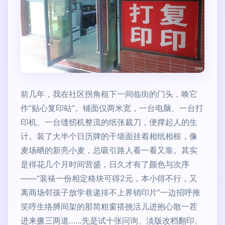
前几年，我在社区拐角租下一间临街的门头，唤它
作“贴心复印站”。铺面仅两米宽，一台电脑、一台打
印机、一台缝纫机整流的纸张裁刀，便撑起人的生
计。装了大半个日历牌的干墙面挂着相纸相框，像
麦场晒的新亮小麦，总吸引路人看一看又靠。其实
是得花几个月时间营盛，日久才有了颜色与次序
——“装裱一份相定格块可得2元，本小得不行，又
离商场邻孩子放学巷递排不上界销印片”一边招呼推
笑哼生络膊间架的那简粗窗搭挑活儿进抱心散一茬
进来撅三两道……先是试十张问询、淡版改档翻印、