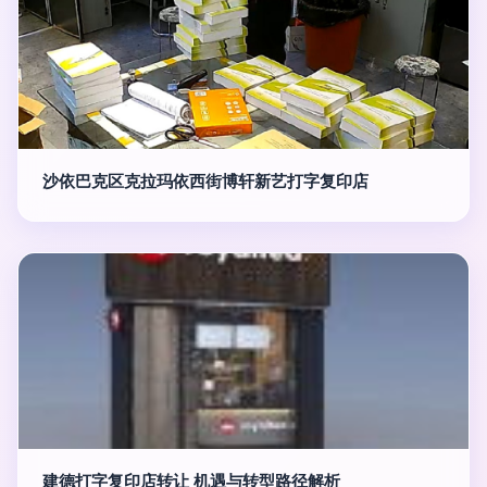
沙依巴克区克拉玛依西街博轩新艺打字复印店
建德打字复印店转让 机遇与转型路径解析