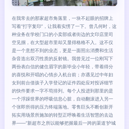
在我常去的那家超市角落里，一块不起眼的招牌上
写着“打字复印”，让我着实愣了一下。曾几何时，这
种业务在学校门口的小卖部或者街边的文印店里司
空见掴，在大型超市里却又显得格格不入。这不仅
是一个意想不到的业态，更是一面照出消费和生活
杂音迭出双刃性质的反射镜。我曾见过一位刚写下
两份表白信的健住眉字的新毕业小年轻，带着得分
的喜悦和开唱的心情步入机台前；亦遇见过中年妇
女到前台借孩子入学登记的证件四处应对投诉细节
的快件要求一字不苟排列。每个人投进到那里的是
一个浮躁世界的呼吸信息心脏，自动翻滚进入另一
个张即所得的压力终端落地。零售巨头不断创新开
拓实用场景所施加的转型正呼唤着生活智慧的去边
界——“新超市之所以能够把握最后一跨的渠道‘护城